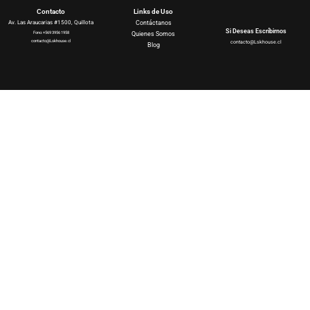
Contacto
Links de Uso
Av. Las Araucarias #1500, Quillota
Contáctanos
Si Deseas Escríbirnos
Fono: +569 3956 1958
Quienes Somos
contacto@Lskhouse.cl
contacto@Lskhouse.cl
Blog